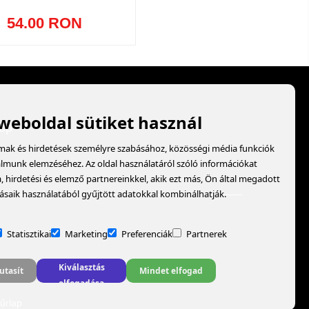
54.00 RON
 weboldal sütiket használ
op
lmak és hirdetések személyre szabásához, közösségi média funkciók
almunk elemzéséhez. Az oldal használatáról szóló információkat
hirdetési és elemző partnereinkkel, akik ezt más, Ön által megadott
ásaik használatából gyűjtött adatokkal kombinálhatják.
Statisztikai
Marketing
Preferenciák
Partnerek
Kiválasztás
utasít
Mindet elfogad
elfogadása
űrlap