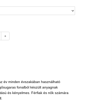
+
, az év minden évszakában használható
gősugaras fonalból készült anyagnak
ású és kényelmes. Férfiak és nők számára
l.