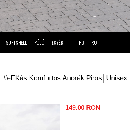
SOFTSHELL
PÓLÓ
EGYÉB
|
HU
RO
#eFKás Komfortos Anorák Piros│Unisex
149.00 RON