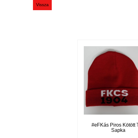
Vissza
#eFKás Piros Kötött 
Sapka