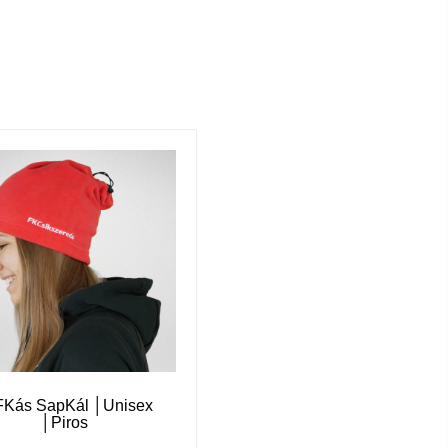
FKás SapKál │Unisex
│Piros