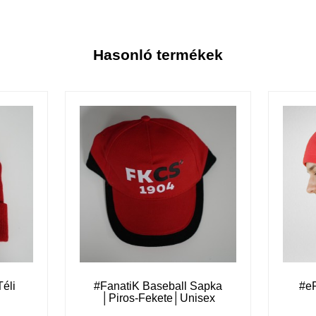
Hasonló termékek
Téli
#FanatiK Baseball Sapka
#e
│Piros-Fekete│Unisex