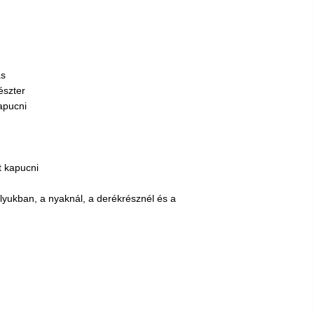
as
észter
apucni
t kapucni
arlyukban, a nyaknál, a derékrésznél és a