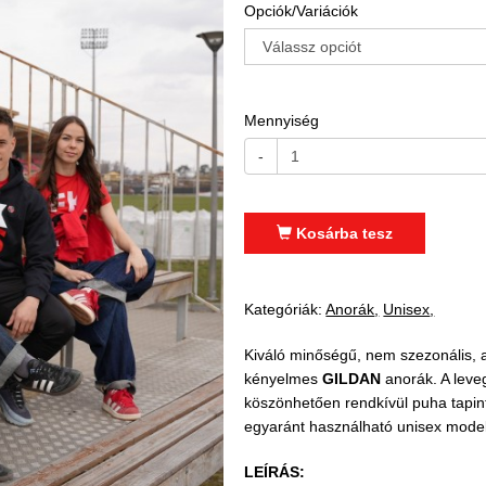
Opciók/Variációk
Mennyiség
-
Kosárba tesz
Kategóriák:
Anorák
Unisex
Kiváló minőségű, nem szezonális
kényelmes
GILDAN
anorák. A leve
köszönhetően rendkívül puha tapint
egyaránt használható unisex model
LEÍRÁS: