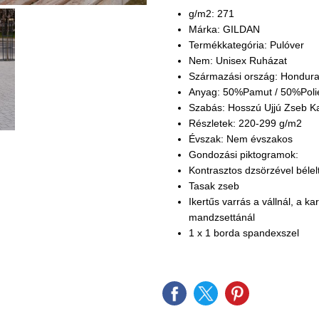
g/m2: 271
Márka: GILDAN
Termékkategória: Pulóver
Nem: Unisex Ruházat
Származási ország: Hondur
Anyag: 50%Pamut / 50%Poli
Szabás: Hosszú Ujjú Zseb K
Részletek: 220-299 g/m2
Évszak: Nem évszakos
Gondozási piktogramok:
Kontrasztos dzsörzével bélel
Tasak zseb
Ikertűs varrás a vállnál, a k
mandzsettánál
1 x 1 borda spandexszel