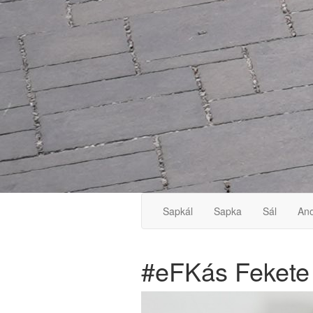
Sapkál
Sapka
Sál
Ano
#eFKás Fekete K