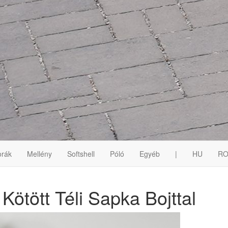
rák
Mellény
Softshell
Póló
Egyéb
|
HU
R
ötött Téli Sapka Bojttal