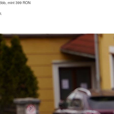
 több, mint 399 RON
t.