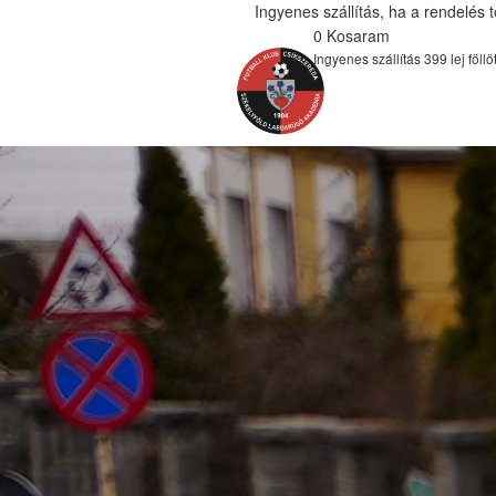
Ingyenes szállítás, ha a rendelés
0
Kosaram
Ingyenes szállítás 399 lej föllöt