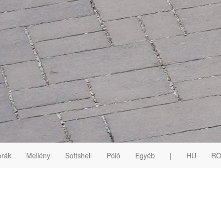
rák
Mellény
Softshell
Póló
Egyéb
|
HU
R