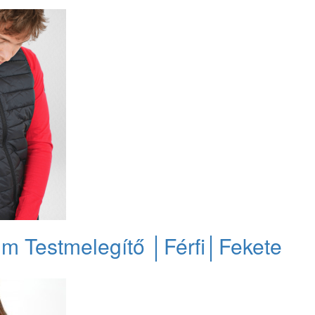
m Testmelegítő │Férfi│Fekete