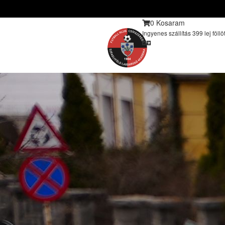
0
Kosaram
Ingyenes szállítás 399 lej föllöt