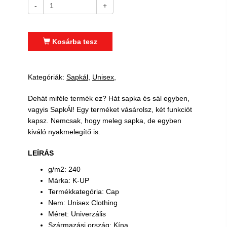
-
+
Kosárba tesz
Kategóriák:
Sapkál
Unisex
Dehát miféle termék ez? Hát sapka és sál egyben,
vagyis SapkÁl! Egy terméket vásárolsz, két funkciót
kapsz. Nemcsak, hogy meleg sapka, de egyben
kiváló nyakmelegítő is.
LEÍRÁS
g/m2: 240
Márka: K-UP
Termékkategória: Cap
Nem: Unisex Clothing
Méret: Univerzális
Származási ország: Kína