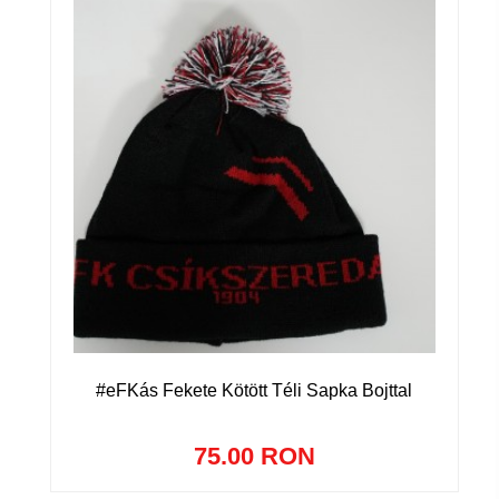
#eFKás Fekete Kötött Téli Sapka Bojttal
75.00 RON