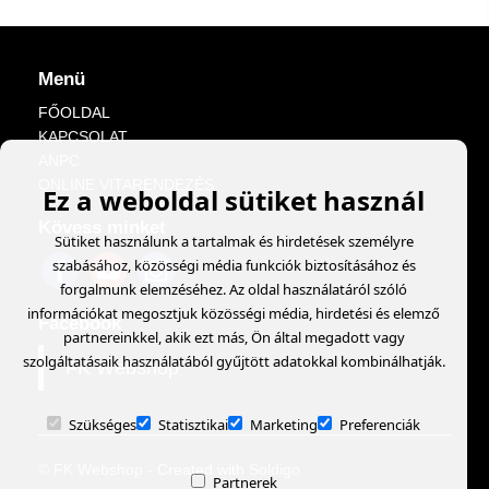
Menü
FŐOLDAL
KAPCSOLAT
ANPC
ONLINE VITARENDEZÉS
Ez a weboldal sütiket használ
Kövess minket
Sütiket használunk a tartalmak és hirdetések személyre
szabásához, közösségi média funkciók biztosításához és
forgalmunk elemzéséhez. Az oldal használatáról szóló
információkat megosztjuk közösségi média, hirdetési és elemző
Facebook
partnereinkkel, akik ezt más, Ön által megadott vagy
szolgáltatásaik használatából gyűjtött adatokkal kombinálhatják.
FK Webshop
Szükséges
Statisztikai
Marketing
Preferenciák
© FK Webshop
- Created with
Soldigo
Partnerek