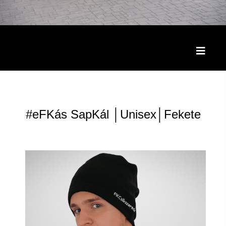
Toggle
naviga
#eFKás SapKál │Unisex│Fekete