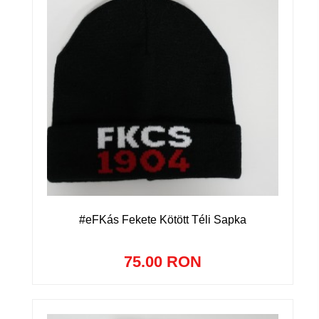
#eFKás Fekete Kötött Téli Sapka
75.00 RON