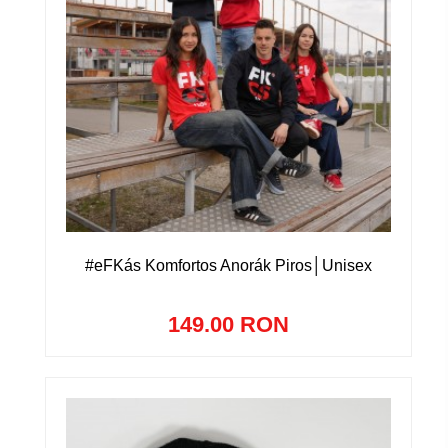
#eFKás Komfortos Anorák Piros│Unisex
149.00 RON