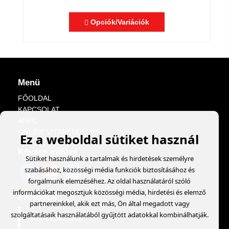
Opciók/Variációk
Menü
FŐOLDAL
KAPCSOLAT
ANPC
ONLINE VITARENDEZÉS
Ez a weboldal sütiket használ
Kövess minket
Sütiket használunk a tartalmak és hirdetések személyre
szabásához, közösségi média funkciók biztosításához és
forgalmunk elemzéséhez. Az oldal használatáról szóló
információkat megosztjuk közösségi média, hirdetési és elemző
Facebook
partnereinkkel, akik ezt más, Ön által megadott vagy
szolgáltatásaik használatából gyűjtött adatokkal kombinálhatják.
FK Webshop