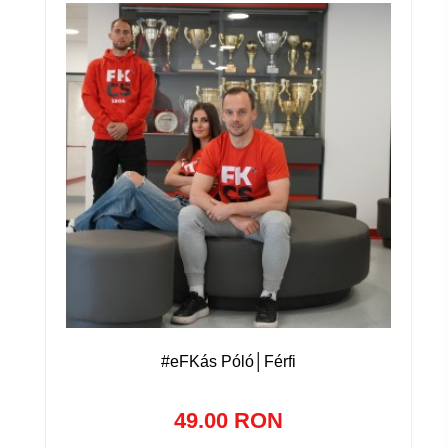
#eFKás Póló│Férfi
49.00 RON