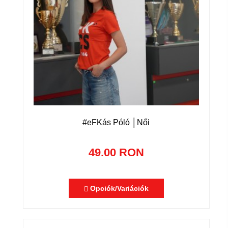
#eFKás Póló │Női
49.00 RON
Opciók/Variációk