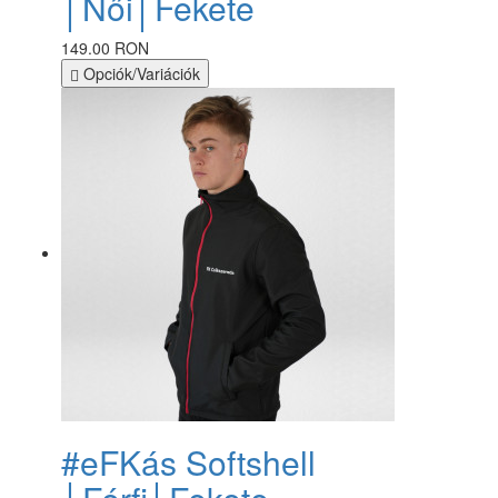
│Női│Fekete
149.00 RON
Opciók/Variációk
#eFKás Softshell