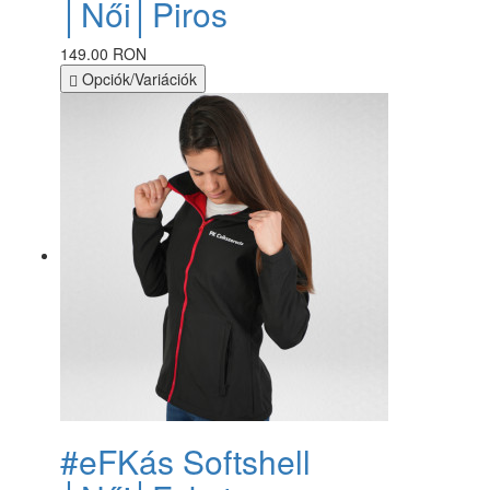
│Női│Piros
149.00 RON
Opciók/Variációk
#eFKás Softshell