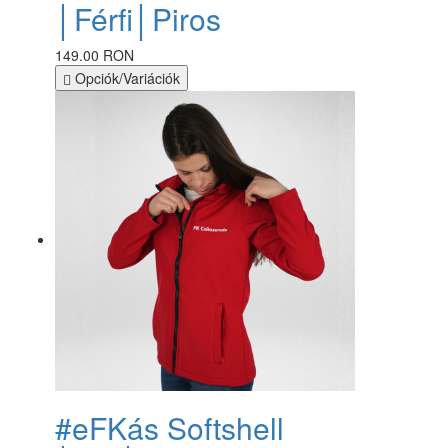
│Férfi│Piros
149.00 RON
Opciók/Variációk
#eFKás Softshell