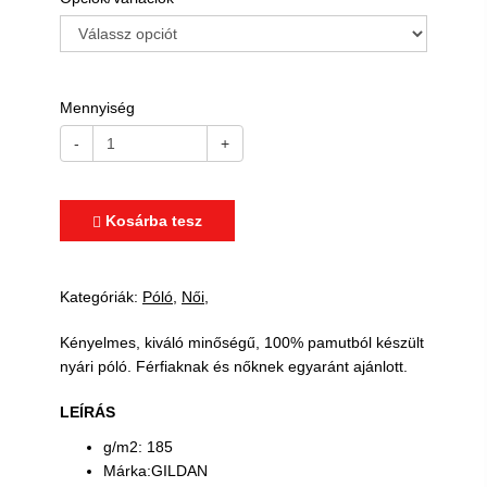
Mennyiség
-
+
Kosárba tesz
Kategóriák:
Póló
Női
Kényelmes, kiváló minőségű, 100% pamutból készült
nyári póló. Férfiaknak és nőknek egyaránt ajánlott.
LEÍRÁS
g/m2: 185
Márka:GILDAN