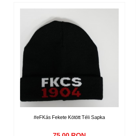
#eFKás Fekete Kötött Téli Sapka
75.00 RON