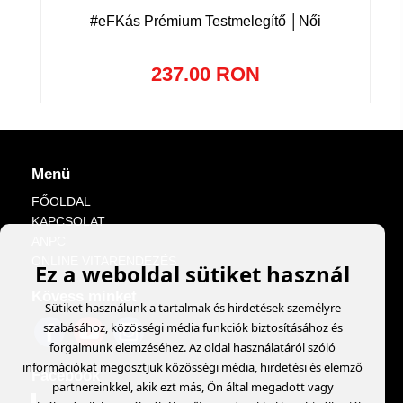
#eFKás Prémium Testmelegítő │Női
237.00 RON
Menü
FŐOLDAL
KAPCSOLAT
ANPC
ONLINE VITARENDEZÉS
Ez a weboldal sütiket használ
Kövess minket
Sütiket használunk a tartalmak és hirdetések személyre
szabásához, közösségi média funkciók biztosításához és
forgalmunk elemzéséhez. Az oldal használatáról szóló
információkat megosztjuk közösségi média, hirdetési és elemző
Facebook
partnereinkkel, akik ezt más, Ön által megadott vagy