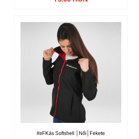
#eFKás Softshell │Női│Fekete