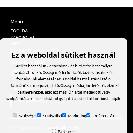
Menü
FŐOLDAL
KAPCSOLAT
ANPC
ONLINE VITARENDEZÉS
Ez a weboldal sütiket használ
Kövess minket
Sütiket használunk a tartalmak és hirdetések személyre
szabásához, közösségi média funkciók biztosításához és
forgalmunk elemzéséhez. Az oldal használatáról szóló
információkat megosztjuk közösségi média, hirdetési és elemző
Facebook
partnereinkkel, akik ezt más, Ön által megadott vagy
szolgáltatásaik használatából gyűjtött adatokkal kombinálhatják.
FK Webshop
Szükséges
Statisztikai
Marketing
Preferenciák
© FK Webshop
- Created with
Soldigo
Partnerek