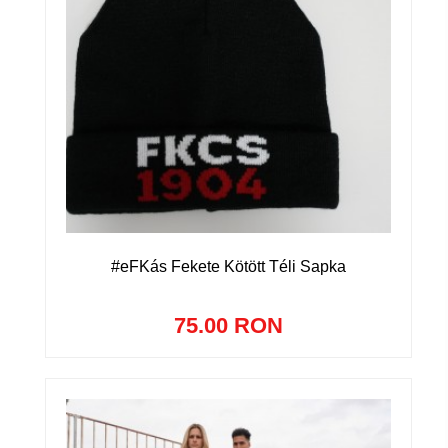
#eFKás Fekete Kötött Téli Sapka
75.00 RON