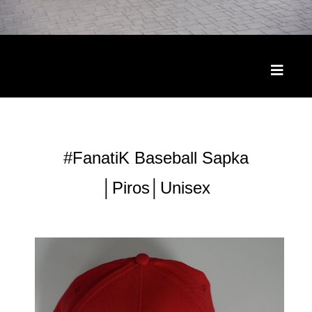
Toggle
naviga
#FanatiK Baseball Sapka
│Piros│Unisex