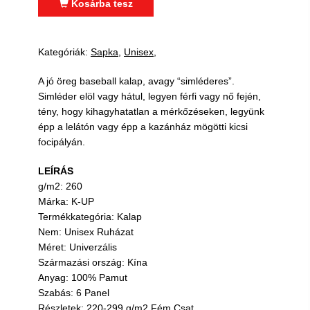
Kosárba tesz
Kategóriák:
Sapka
Unisex
A jó öreg baseball kalap, avagy “simléderes”.
Simléder elöl vagy hátul, legyen férfi vagy nő fején,
tény, hogy kihagyhatatlan a mérkőzéseken, legyünk
épp a lelátón vagy épp a kazánház mögötti kicsi
focipályán.
LEÍRÁS
g/m2: 260
Márka: K-UP
Termékkategória: Kalap
Nem: Unisex Ruházat
Méret: Univerzális
Származási ország: Kína
Anyag: 100% Pamut
Szabás: 6 Panel
Részletek: 220-299 g/m2 Fém Csat