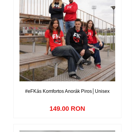
#eFKás Komfortos Anorák Piros│Unisex
149.00 RON