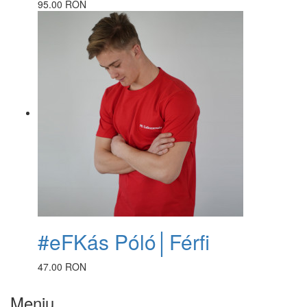
95.00 RON
#eFKás Póló│Férfi
47.00 RON
Meniu