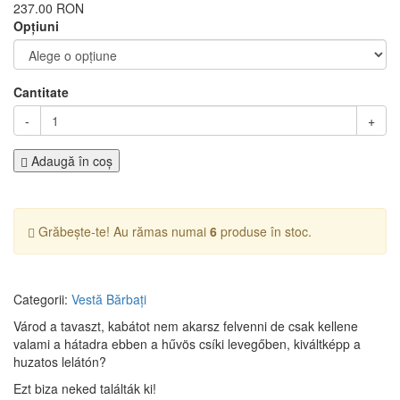
237.00 RON
Opţiuni
Cantitate
-
+
Adaugă în coş
Grăbește-te! Au rămas numai
6
produse în stoc.
Categorii:
Vestă
Bărbați
Várod a tavaszt, kabátot nem akarsz felvenni de csak kellene
valami a hátadra ebben a hűvös csíki levegőben, kiváltképp a
huzatos lelátón?
Ezt biza neked találták ki!