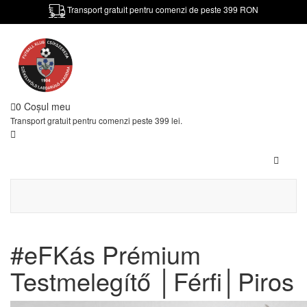
Transport gratuit pentru comenzi de peste 399 RON
0
Coşul meu
Transport gratuit pentru comenzi peste 399 lei.
Toggle
navigat
#eFKás Prémium
Testmelegítő │Férfi│Piros