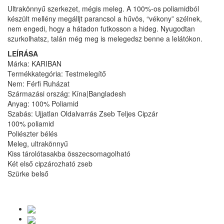
Ultrakönnyű szerkezet, mégis meleg. A 100%-os poliamidból
készült mellény megálljt parancsol a hűvös, “vékony” szélnek,
nem engedi, hogy a hátadon futkosson a hideg. Nyugodtan
szurkolhatsz, talán még meg is melegedsz benne a lelátókon.
LEÍRÁSA
Márka: KARIBAN
Termékkategória: Testmelegítő
Nem: Férfi Ruházat
Származási ország: Kína|Bangladesh
Anyag: 100% Poliamid
Szabás: Ujjatlan Oldalvarrás Zseb Teljes Cipzár
100% poliamid
Poliészter bélés
Meleg, ultrakönnyű
Kiss tárolótasakba összecsomagolható
Két első cipzározható zseb
Szürke belső