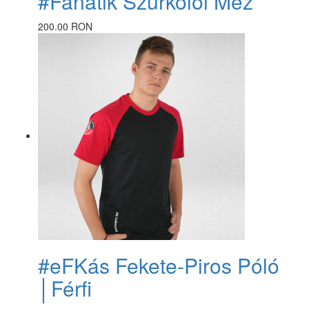
#Fanatik Szurkolói Mez
200.00 RON
#eFKás Fekete-Piros Póló
│Férfi