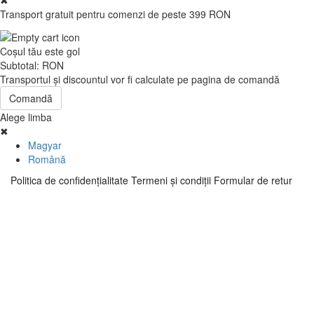
✖
Transport gratuit pentru comenzi de peste 399 RON
Coşul tău este gol
Subtotal:
RON
Transportul şi discountul vor fi calculate pe pagina de comandă
Comandă
Alege limba
✖
Magyar
Română
Politica de confidenţialitate
Termeni şi condiţii
Formular de retur