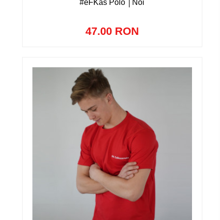
#eFKás Póló │Női
47.00 RON