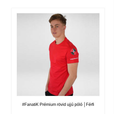
#FanatiK Prémium rövid ujjú póló │Férfi