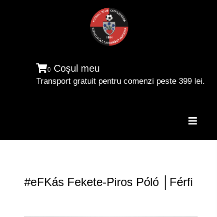
Coşul meu
0
Transport gratuit pentru comenzi peste 399 lei.
Toggle
naviga
#eFKás Fekete-Piros Póló │Férfi