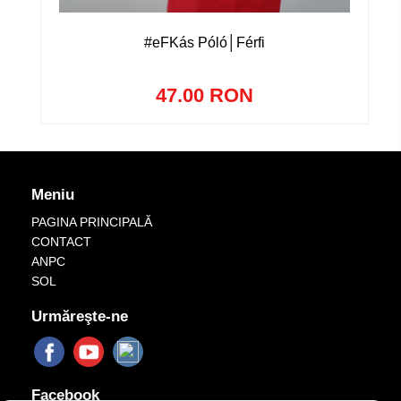
#eFKás Póló│Férfi
47.00 RON
Meniu
PAGINA PRINCIPALĂ
CONTACT
ANPC
SOL
Urmăreşte-ne
Facebook