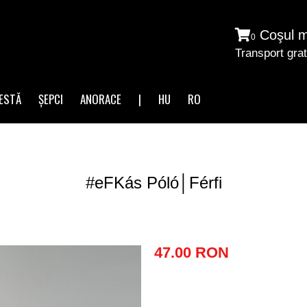
Coşul 
0
Transport grat
ESTĂ
ȘEPCI
ANORACE
|
HU
RO
#eFKás Póló│Férfi
47.00 RON