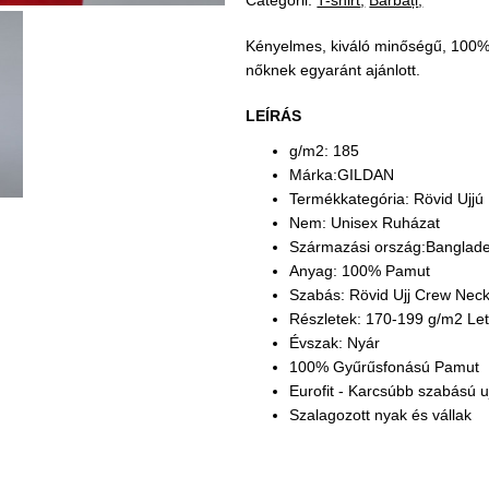
Categorii:
T-shirt
Bărbați
Kényelmes, kiváló minőségű, 100% p
nőknek egyaránt ajánlott.
LEÍRÁS
g/m2: 185
Márka:GILDAN
Termékkategória: Rövid Ujjú
Nem: Unisex Ruházat
Származási ország:Banglad
Anyag: 100% Pamut
Szabás: Rövid Ujj Crew Neck
Részletek: 170-199 g/m2 Le
Évszak: Nyár
100% Gyűrűsfonású Pamut
Eurofit - Karcsúbb szabású uj
Szalagozott nyak és vállak