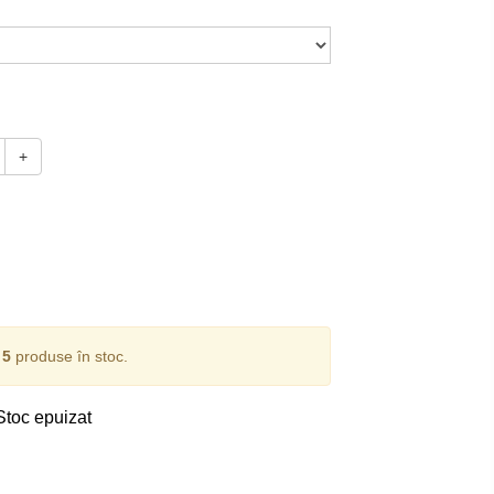
+
i
5
produse în stoc.
Stoc epuizat