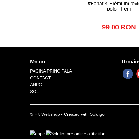
#FanatiK Prémium rövid
póló │Férfi
99.00 RON
Meniu
Urmăre
PAGINA PRINCIPALĂ
CONTACT
ANPC
SOL
© FK Webshop
- Created with
Soldigo