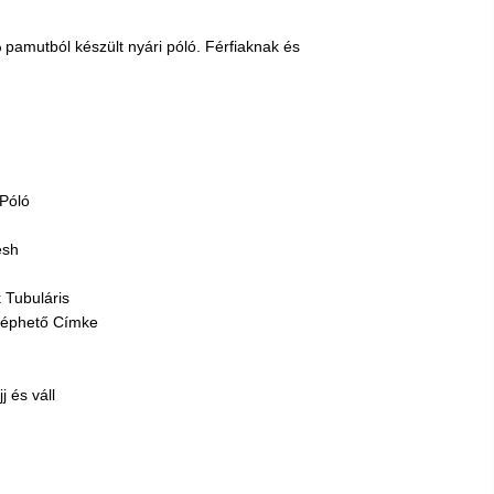
amutból készült nyári póló. Férfiaknak és
 Póló
esh
 Tubuláris
téphető Címke
j és váll