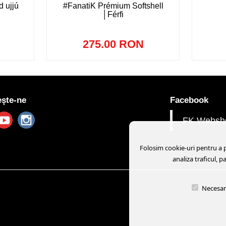
 ujjú
#FanatiK Prémium Softshell
│Férfi
275.00 RON
şte-ne
Facebook
FK Websh
Folosim cookie-uri pentru a pe
analiza traficul, p
Necesar