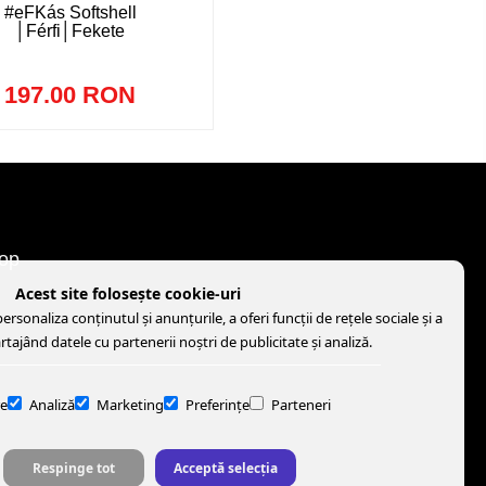
#eFKás Softshell
│Férfi│Fekete
197.00 RON
op
Acest site folosește cookie-uri
rsonaliza conținutul și anunțurile, a oferi funcții de rețele sociale și a
artajând datele cu partenerii noștri de publicitate și analiză.
e
Analiză
Marketing
Preferințe
Parteneri
Respinge tot
Acceptă selecția