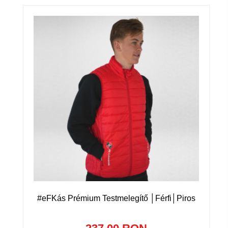
#eFKás Prémium Testmelegítő │Férfi│Piros