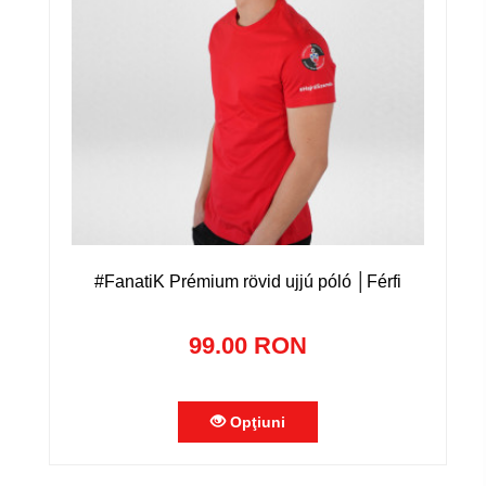
#FanatiK Prémium rövid ujjú póló │Férfi
99.00 RON
Opţiuni