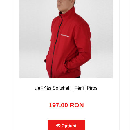
#eFKás Softshell │Férfi│Piros
197.00 RON
Opţiuni