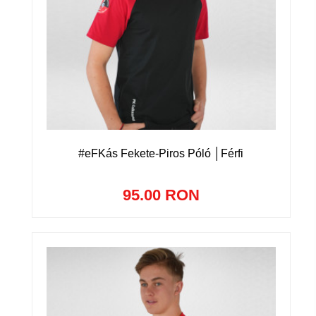
#eFKás Fekete-Piros Póló │Férfi
95.00 RON