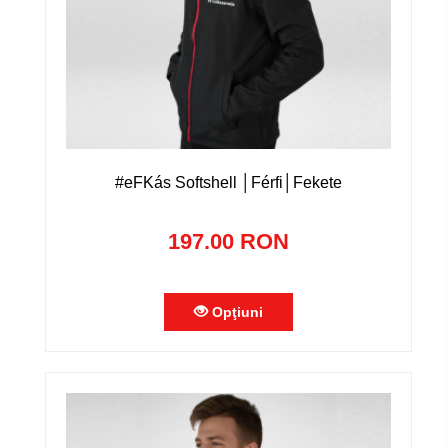
#eFKás Softshell │Férfi│Fekete
197.00 RON
Opţiuni