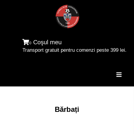
Coşul meu
0
Transport gratuit pentru comenzi peste 399 lei.
Toggle
naviga
Bărbați