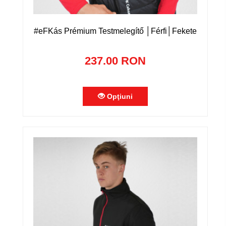
#eFKás Prémium Testmelegítő │Férfi│Fekete
237.00 RON
Opţiuni