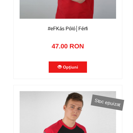
#eFKás Póló│Férfi
47.00 RON
Opţiuni
Stoc epuizat