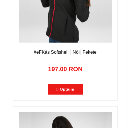
#eFKás Softshell │Női│Fekete
197.00 RON
Opţiuni