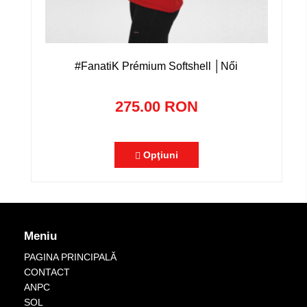
#FanatiK Prémium Softshell │Női
275.00 RON
Opţiuni
Meniu
PAGINA PRINCIPALĂ
CONTACT
ANPC
SOL