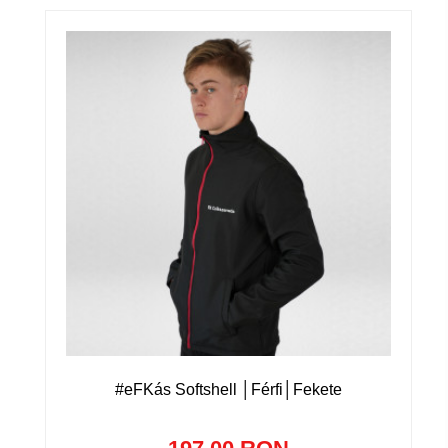
#eFKás Softshell │Férfi│Fekete