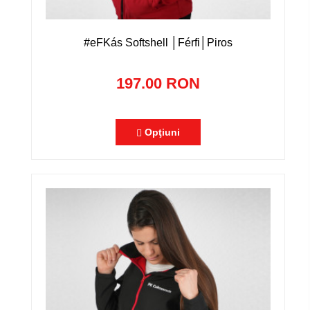
#eFKás Softshell │Férfi│Piros
197.00 RON
Opţiuni