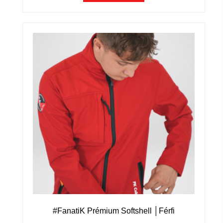
#FanatiK Prémium Softshell │Férfi