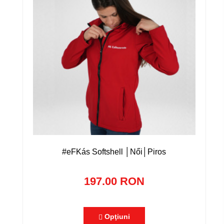
#eFKás Softshell │Női│Piros
197.00 RON
Opţiuni