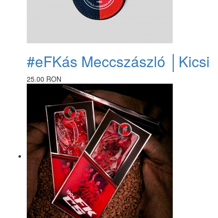
#eFKás Meccszászló │Kicsi
25.00 RON