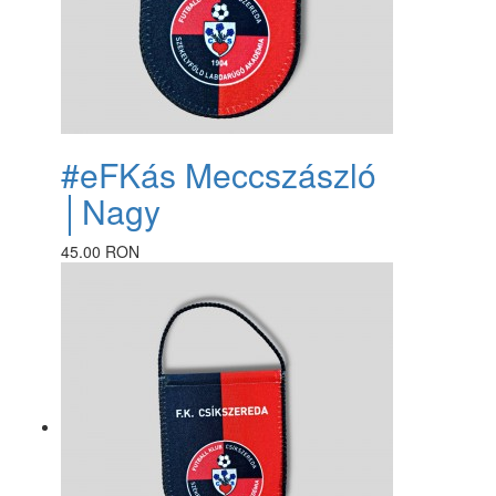
#eFKás Meccszászló
│Nagy
45.00 RON