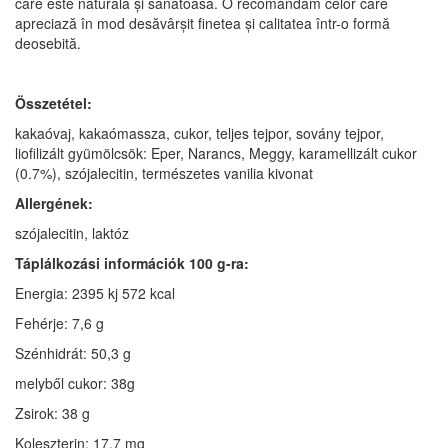
care este naturală și sănătoasă. O recomandăm celor care
apreciază în mod desăvârșit finetea și calitatea într-o formă
deosebită.
Összetétel:
kakaóvaj, kakaómassza, cukor, teljes tejpor, sovány tejpor,
liofilizált gyümölcsök: Eper, Narancs, Meggy, karamellizált cukor
(0.7%), szójalecitin, természetes vanilia kivonat
Allergének:
szójalecitin, laktóz
Táplálkozási információk 100 g-ra:
Energia: 2395 kj 572 kcal
Fehérje: 7,6 g
Szénhidrát: 50,3 g
melyből cukor: 38g
Zsirok: 38 g
Koleszterin: 17.7 mg