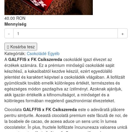
40.00 RON
Mennyiség
-
+
Kosárba tesz
Kategóriák:
Csokoládé
Egyéb
A
GALFFIS x FK Csíkszereda
csokoládé igazi élvezet az
érzékek számára. Ez a prémium minőségű csokoládé saját
készítésű, a kakaóbabtól kezdve készül, ezért egyedülálló
jelentést és karaktert képvisel a csokoládék világában. A liofilizált
gyümölcsök tovább emelik különleges értékét, természetes és
egészséges módon gazdagítva az ízélményt. Azoknak ajánljuk,
akik igazán értékelik a kifinomultságot, a minőséget és a
különleges formában megjelenő gasztronómiai élvezeteket.
Ciocolata
GALFFIS x FK Csíkszereda
este o adevărată plăcere
pentru simțurile. Această ciocolată premium este făcută de noi, de
la boabele de cacao, de aceea aduce un sens unic în lumea
ciocolatelor. În plus, fructele liofilizate încununeaza valoarea unică