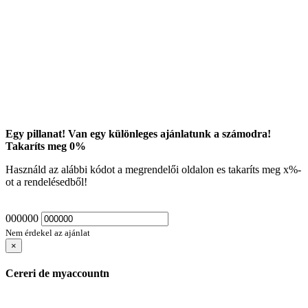
Egy pillanat! Van egy különleges ajánlatunk a számodra!
Takaríts meg
0
%
Használd az alábbi kódot a megrendelői oldalon es takaríts meg
x
%-
ot a rendelésedből!
000000
Nem érdekel az ajánlat
×
Cereri de myaccountn