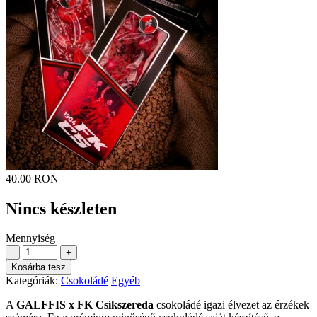
40.00 RON
Nincs készleten
Mennyiség
-
+
Kosárba tesz
Kategóriák:
Csokoládé
Egyéb
A
GALFFIS x FK Csíkszereda
csokoládé igazi élvezet az érzékek