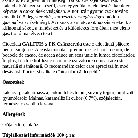
számára. Ez a prémium minőségű csokoládé saját készítésű, a
kakaóbabtól kezdve készül, ezért egyedülálló jelentést és karaktert
képvisel a csokoládék világában. A liofilizált gyümölcsök tovább
emelik különleges értékét, természetes és egészséges módon
gazdagítva az ízélményt. Azoknak ajánljuk, akik igazán értékelik a
kifinomultságot, a minőséget és a különleges formában megjelenő
gasztronómiai élvezeteket.
Ciocolata
GALFFIS x FK Csíkszereda
este o adevărată plăcere
pentru simțurile. Această ciocolată premium este făcută de noi, de la
boabele de cacao, de aceea aduce un sens unic în lumea ciocolatelor.
În plus, fructele liofilizate încununeaza valoarea unică care este
naturală și sănătoasă. O recomandăm celor care apreciază în mod
desăvârșit finetea și calitatea într-o formă deosebită.
Összetétel:
kakaóvaj, kakaómassza, cukor, teljes tejpor, sovány tejpor, liofilizált
gyümölcsök: Málnás, karamellizált cukor (0.7%), szójalecitin,
természetes vanilia kivonat
Allergének:
szójalecitin, laktóz
Táplálkozási információk 100 g-ra: