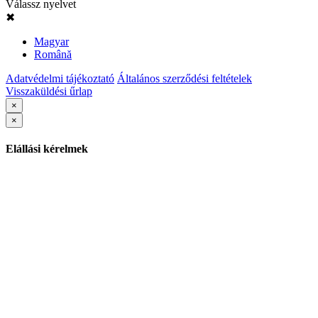
Válassz nyelvet
✖
Magyar
Română
Adatvédelmi tájékoztató
Általános szerződési feltételek
Visszaküldési űrlap
×
×
Elállási kérelmek