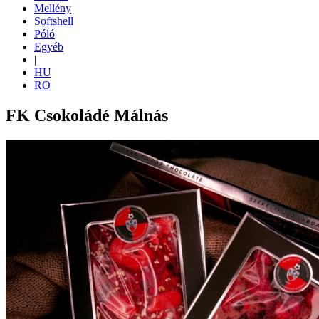
Mellény
Softshell
Póló
Egyéb
|
HU
RO
FK Csokoládé Málnás