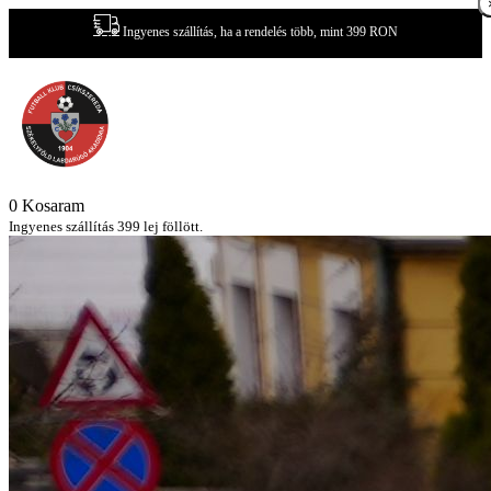
Ingyenes szállítás, ha a rendelés több, mint 399 RON
0
Kosaram
Ingyenes szállítás 399 lej föllött.