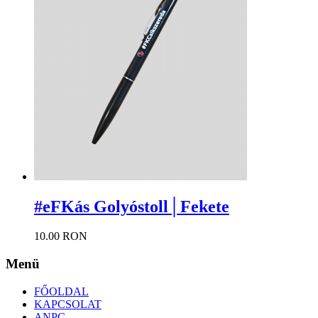
#eFKás Golyóstoll│Fekete
10.00 RON
Menü
FŐOLDAL
KAPCSOLAT
ANPC