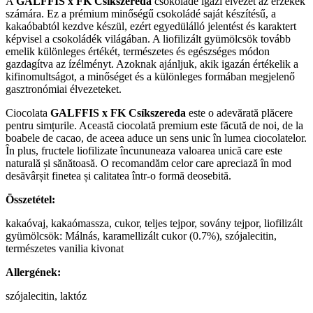
A
GALFFIS x FK Csíkszereda
csokoládé igazi élvezet az érzékek
számára. Ez a prémium minőségű csokoládé saját készítésű, a
kakaóbabtól kezdve készül, ezért egyedülálló jelentést és karaktert
képvisel a csokoládék világában. A liofilizált gyümölcsök tovább
emelik különleges értékét, természetes és egészséges módon
gazdagítva az ízélményt. Azoknak ajánljuk, akik igazán értékelik a
kifinomultságot, a minőséget és a különleges formában megjelenő
gasztronómiai élvezeteket.
Ciocolata
GALFFIS x FK Csíkszereda
este o adevărată plăcere
pentru simțurile. Această ciocolată premium este făcută de noi, de la
boabele de cacao, de aceea aduce un sens unic în lumea ciocolatelor.
În plus, fructele liofilizate încununeaza valoarea unică care este
naturală și sănătoasă. O recomandăm celor care apreciază în mod
desăvârșit finetea și calitatea într-o formă deosebită.
Összetétel:
kakaóvaj, kakaómassza, cukor, teljes tejpor, sovány tejpor, liofilizált
gyümölcsök: Málnás, karamellizált cukor (0.7%), szójalecitin,
természetes vanilia kivonat
Allergének:
szójalecitin, laktóz