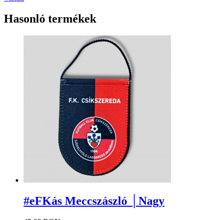
Hasonló termékek
#eFKás Meccszászló │Nagy