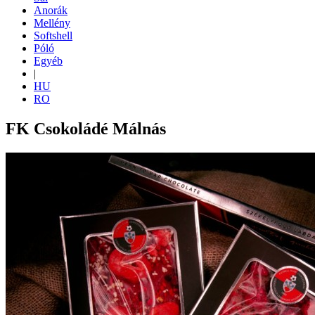
Anorák
Mellény
Softshell
Póló
Egyéb
|
HU
RO
FK Csokoládé Málnás