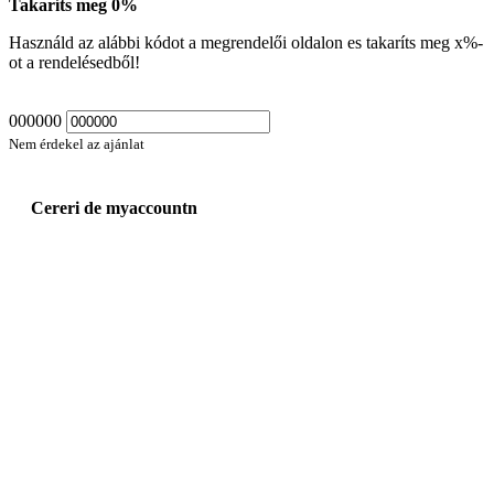
Takaríts meg
0
%
Használd az alábbi kódot a megrendelői oldalon es takaríts meg
x
%-
ot a rendelésedből!
000000
Nem érdekel az ajánlat
Cereri de myaccountn