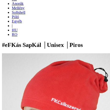
Anorák
Mellény
Softshell
Póló
Egyéb
|
HU
RO
#eFKás SapKál │Unisex │Piros