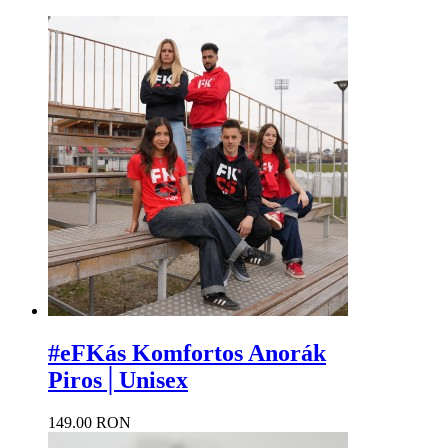
#eFKás Komfortos Anorák
Piros│Unisex
149.00 RON