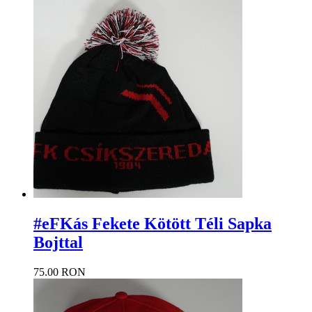
#eFKás Fekete Kötött Téli Sapka
Bojttal
75.00 RON