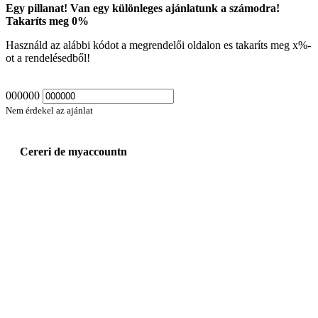
Egy pillanat! Van egy különleges ajánlatunk a számodra!
Takaríts meg
0
%
Használd az alábbi kódot a megrendelői oldalon es takaríts meg
x
%-
ot a rendelésedből!
000000
Nem érdekel az ajánlat
Cereri de myaccountn