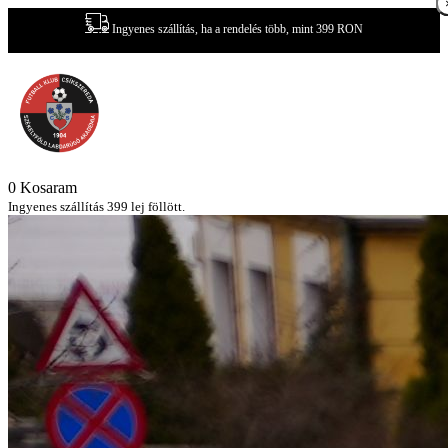
Ingyenes szállítás, ha a rendelés több, mint 399 RON
0
Kosaram
Ingyenes szállítás 399 lej föllött.