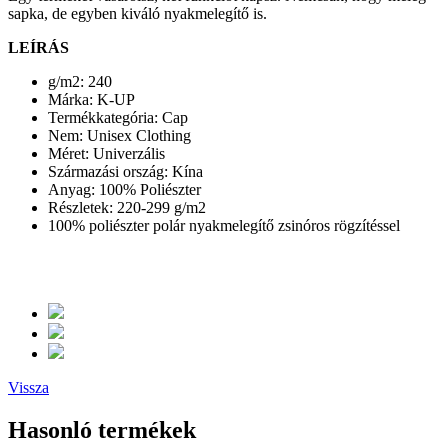
sapka, de egyben kiváló nyakmelegítő is.
LEÍRÁS
g/m2: 240
Márka: K-UP
Termékkategória: Cap
Nem: Unisex Clothing
Méret: Univerzális
Származási ország: Kína
Anyag: 100% Poliészter
Részletek: 220-299 g/m2
100% poliészter polár nyakmelegítő zsinóros rögzítéssel
Vissza
Hasonló termékek