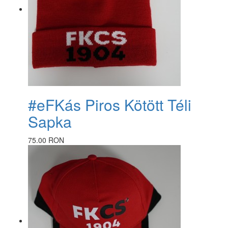
#eFKás Piros Kötött Téli
Sapka
75.00 RON