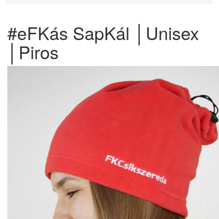
#eFKás SapKál │Unisex
│Piros