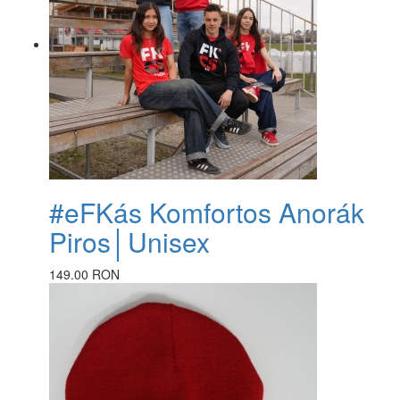
#eFKás Komfortos Anorák
Piros│Unisex
149.00 RON