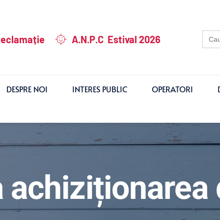
Sear
reclamație
A.N.P.C Estival 2026
for:
DESPRE NOI
INTERES PUBLIC
OPERATORI
a achiziționarea 