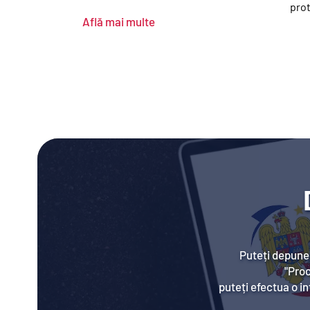
prot
Află mai multe
Puteți depune 
"Proc
puteți efectua o in