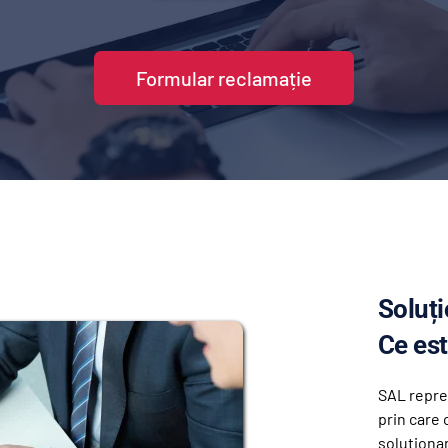
Formular reclamație
Soluți
Ce est
SAL reprez
prin care 
soluţionar