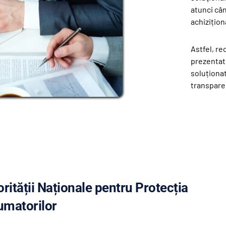
atunci câ
achizițion
Astfel, re
prezentate
soluționat
transparen
ității Naționale pentru Protecția 
matorilor