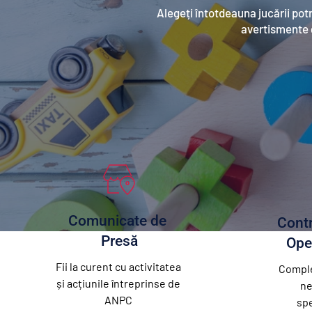
Alegeți întotdeauna jucării potriv
avertismente g
Comunicate de 
Contr
Presă
Ope
Fii la curent cu activitatea 
Comple
și acțiunile întreprinse de 
ne
ANPC 
spe