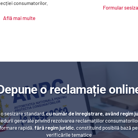
ecției consumatorilor.
Formular sesiz
Află mai multe
Depune o reclamație onlin
o sesizare standard, 
cu număr de înregistrare, având regim ju
edurii generale privind rezolvarea reclamațiilor consumatorilo
formare rapidă, 
fără regim juridic
, constituind posibilă bază pe
verificările tematice