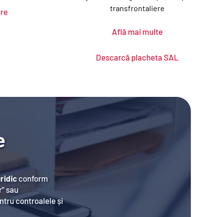
transfrontaliere
are
Află mai multe
Descarcă placheta SAL
e
ridic
 conform 
r" sau
ntru controalele și 