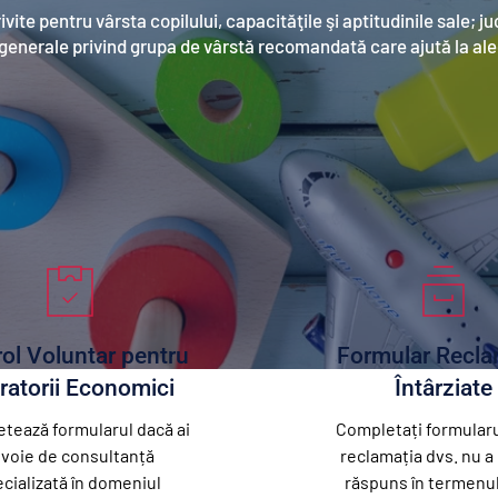
ite pentru vârsta copilului, capacităţile şi aptitudinile sale; jucă
enerale privind grupa de vârstă recomandată care ajută la ale
ol Voluntar pentru 
Formular Reclam
ratorii Economici 
Întârziate
tează formularul dacă ai 
Completați formularu
voie de consultanță 
reclamația dvs. nu a 
cializată în domeniul 
răspuns în termenul