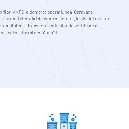
rilor (ANPC) a demarat operațiunea ”Caravana 
area unei abordări de control unitare, la nivelul tuturor 
 intensitatea și frecvența acțiunilor de verificare a 
e același ritm al desfășurării.