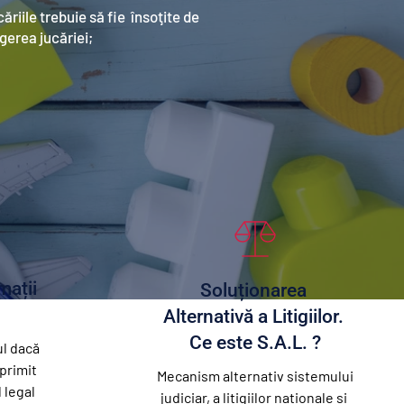
riile trebuie să fie  însoţite de 
gerea jucăriei;
ații 
Soluționarea 
Alternativă a Litigiilor. 
Ce este S.A.L. ?
l dacă 
primit 
Mecanism alternativ sistemului 
 legal
judiciar, a litigiilor naționale și 